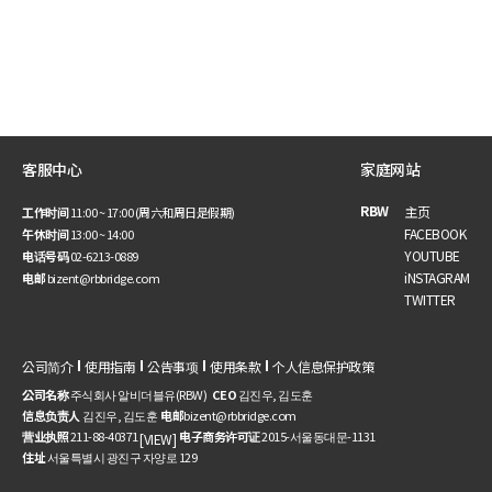
客服中心
家庭网站
RBW
主页
工作时间
11:00 ~ 17:00 (周六和周日是假期)
FACEBOOK
午休时间
13:00 ~ 14:00
YOUTUBE
电话号码
02-6213-0889
iNSTAGRAM
电邮
bizent@rbbridge.com
TWITTER
公司简介
使用指南
公告事项
使用条款
个人信息保护政策
公司名称
주식회사 알비더블유(RBW)
CEO
김진우, 김도훈
信息负责人
김진우, 김도훈
电邮
bizent@rbbridge.com
营业执照
211-88-40371
电子商务许可证
2015-서울동대문-1131
[VIEW]
住址
서울특별시 광진구 자양로 129