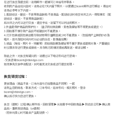
在进行换货及退货前，请用邮件一起填写订单编号并联系。
收到的产品出现问题时，请务必在7天内留下照片，以便通过bizent邮件进行解读。 寄出时
请务必参考以下内容。
1. 配送错误、破损、不良等商品缺陷:不良商品、配送错误时收货90天之内，得知事实（ 配
送错误、破损、不良等商品缺陷 ）
后30天之内可以进行交换、退货手续，请留下可以判读的照片。
2.外盒是保护商品的保护剂。 （盒子的轻微刮痕、变色及褶皱等不得更换或退货。）
3. 因顾客不慎导致产品损坏或破损时不能更换。
4. 打开包装或因包装损毁导致财物等价值明显减少时不能更换。（包括用户上映的DVD及
唱片、图书及短时间内可以必读的杂志、影像画报集）
5. 赠品（海报、照片卡、特展等）的细微刮痕及褶皱等不属于更换或退款对象，严重破损
时仅限库存进行更换或接收。 库存耗尽的情况很难再发送，敬请谅解。
除此之外，对换货有疑问的，请通过以下电话号码进行咨询。
- 交换咨询:bizent@rbbridge.com
如无事先交换申请配送，则可能无法交换或进行退货处理。
换货/退货过程：
更换理由（商品不良、订单内容与已领取商品不同等）一起
请附上您的姓名、联系方式、订单号码、运单号码、相关照片，登录
bizent@rbbridge.com，
确认后尽快为您进行更换。
换货（退款）过程:确认邮件后，回收受理 ▶ 从顾客手中回收商品 ▶ 到达总公司 ▶ 确认商
品后，重新发送商品（or退款）
（但单纯变心时可能会产生配送费。）