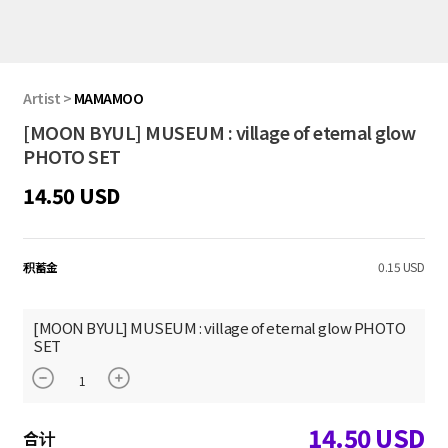
Artist
>
MAMAMOO
[MOON BYUL] MUSEUM : village of eternal glow
PHOTO SET
14.50 USD
积蓄金
0.15 USD
[MOON BYUL] MUSEUM : village of eternal glow PHOTO
SET
14.50
USD
合计