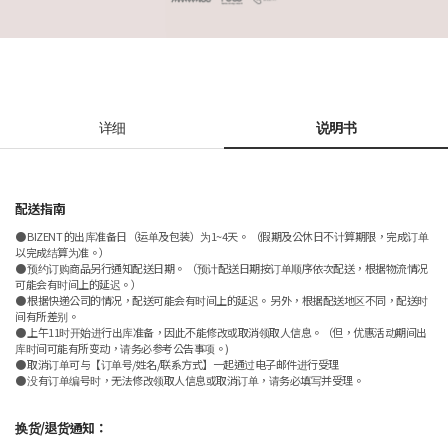
详细
说明书
配送指南
● BIZENT 的出库准备日（运单及包装）为1~4天。 （假期及公休日不计算期限，完成订单
以完成结算为准。）
● 预约订购商品另行通知配送日期。 （预计配送日期按订单顺序依次配送，根据物流情况
可能会有时间上的延迟。）
● 根据快递公司的情况，配送可能会有时间上的延迟。 另外，根据配送地区不同，配送时
间有所差别。
● 上午11时开始进行出库准备，因此不能修改或取消领取人信息。（但，优惠活动期间出
库时间可能有所变动，请务必参考公告事项。)
● 取消订单可与【订单号/姓名/联系方式】一起通过电子邮件进行受理
● 没有订单编号时，无法修改领取人信息或取消订单，请务必填写并受理。
换货/退货通知：