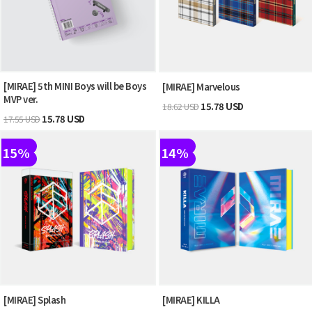
[MIRAE] 5th MINI Boys will be Boys
[MIRAE] Marvelous
MVP ver.
15.78 USD
18.62 USD
15.78 USD
17.55 USD
15%
14%
[MIRAE] Splash
[MIRAE] KILLA