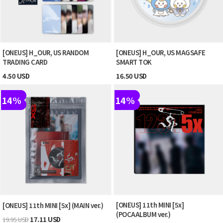
[ONEUS] H_OUR, US RANDOM
[ONEUS] H_OUR, US MAGSAFE
TRADING CARD
SMART TOK
4.50 USD
16.50 USD
14%
14%
[ONEUS] 11th MINI [5x]
[ONEUS] 11th MINI [5x] (MAIN ver.)
(POCAALBUM ver.)
17.11 USD
19.95 USD