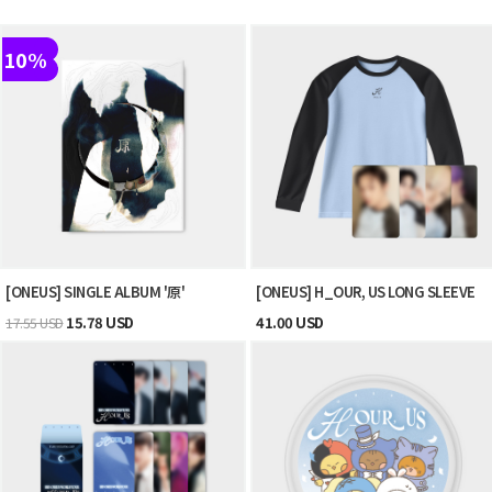
10%
[ONEUS] SINGLE ALBUM '原'
[ONEUS] H_OUR, US LONG SLEEVE
15.78 USD
41.00 USD
17.55 USD