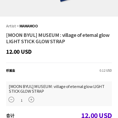
Artist
>
MAMAMOO
[MOON BYUL] MUSEUM : village of eternal glow
LIGHT STICK GLOW STRAP
12.00 USD
积蓄金
0.12 USD
[MOON BYUL] MUSEUM : village of eternal glow LIGHT
STICK GLOW STRAP
12.00
USD
合计