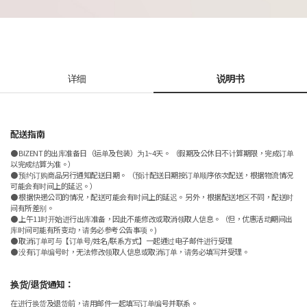
详细
说明书
配送指南
● BIZENT 的出库准备日（运单及包装）为1~4天。 （假期及公休日不计算期限，完成订单
以完成结算为准。）
● 预约订购商品另行通知配送日期。 （预计配送日期按订单顺序依次配送，根据物流情况
可能会有时间上的延迟。）
● 根据快递公司的情况，配送可能会有时间上的延迟。 另外，根据配送地区不同，配送时
间有所差别。
● 上午11时开始进行出库准备，因此不能修改或取消领取人信息。（但，优惠活动期间出
库时间可能有所变动，请务必参考公告事项。)
● 取消订单可与【订单号/姓名/联系方式】一起通过电子邮件进行受理
● 没有订单编号时，无法修改领取人信息或取消订单，请务必填写并受理。
换货/退货通知：
在进行换货及退货前，请用邮件一起填写订单编号并联系。