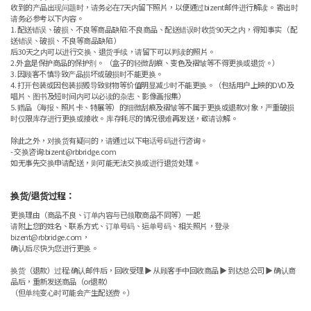
收到的产品出现问题时，请务必在7天内留下照片，以便通过bizent邮件进行解读。 寄出时
请务必参考以下内容。
1. 配送错误、破损、不良等商品缺陷:不良商品、配送错误时收货90天之内，得知事实（ 配
送错误、破损、不良等商品缺陷 ）
后30天之内可以进行交换、退货手续，请留下可以判读的照片。
2.外盒是保护商品的保护剂。 （盒子的轻微刮痕、变色及褶皱等不得更换或退货。）
3. 因顾客不慎导致产品损坏或破损时不能更换。
4. 打开包装或因包装损毁导致财物等价值明显减少时不能更换。（包括用户上映的DVD及
唱片、图书及短时间内可以必读的杂志、影像画报集）
5. 赠品（海报、照片卡、特展等）的细微刮痕及褶皱等不属于更换或退款对象，严重破损
时仅限库存进行更换或接收。 库存耗尽的情况很难再发送，敬请谅解。
除此之外，对换货有疑问的，请通过以下电话号码进行咨询。
- 交换咨询:bizent@rbbridge.com
如无事先交换申请配送，则可能无法交换或进行退货处理。
换货/退货过程：
更换理由（商品不良、订单内容与已领取商品不同等）一起
请附上您的姓名、联系方式、订单号码、运单号码、相关照片，登录
bizent@rbbridge.com，
确认后尽快为您进行更换。
换货（退款）过程:确认邮件后，回收受理 ▶ 从顾客手中回收商品 ▶ 到达总公司 ▶ 确认商
品后，重新发送商品（or退款）
（但单纯变心时可能会产生配送费。）