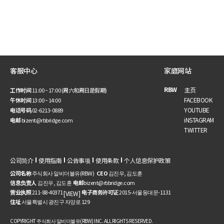
客服中心
家庭网站
RBW
主页
工作时间
11:00 ~ 17:00 (周六和周日是假期)
FACEBOOK
午休时间
13:00 ~ 14:00
YOUTUBE
电话号码
02-6213-0889
iNSTAGRAM
电邮
bizent@rbbridge.com
TWITTER
公司简介
使用指南
公告事项
使用条款
个人信息保护政策
公司名称
주식회사 알비더블유(RBW)
CEO
김진우, 김도훈
信息负责人
김진우, 김도훈
电邮
bizent@rbbridge.com
营业执照
211-88-40371
电子商务许可证
2015-서울동대문-1131
[VIEW]
住址
서울특별시 광진구 자양로 129
COPYRIGHT 주식회사 알비더블유(RBW) INC. ALL RIGHTS RESERVED.