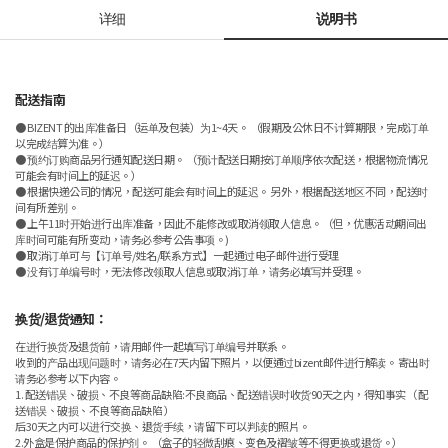
详细
说明书
配送指南
● BIZENT 的出库准备日（运单及包装）为1~4天。 （假期及公休日不计算期限，完成订单
以完成结算为准。）
● 预约订购商品另行通知配送日期。 （预计配送日期按订单顺序依次配送，根据物流情况
可能会有时间上的延迟。）
● 根据快递公司的情况，配送可能会有时间上的延迟。 另外，根据配送地区不同，配送时
间有所差别。
● 上午11时开始进行出库准备，因此不能修改或取消领取人信息。（但，优惠活动期间出
库时间可能有所变动，请务必参考公告事项。)
● 取消订单可与【订单号/姓名/联系方式】一起通过电子邮件进行受理
● 没有订单编号时，无法修改领取人信息或取消订单，请务必填写并受理。
换货/退货通知：
在进行换货及退货前，请用邮件一起填写订单编号并联系。
收到的产品出现问题时，请务必在7天内留下照片，以便通过bizent邮件进行解读。 寄出时
请务必参考以下内容。
1. 配送错误、破损、不良等商品缺陷:不良商品、配送错误时收货90天之内，得知事实（ 配
送错误、破损、不良等商品缺陷 ）
后30天之内可以进行交换、退货手续，请留下可以判读的照片。
2.外盒是保护商品的保护剂。 （盒子的轻微刮痕、变色及褶皱等不得更换或退货。）