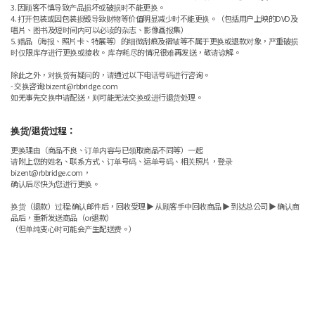
3. 因顾客不慎导致产品损坏或破损时不能更换。
4. 打开包装或因包装损毁导致财物等价值明显减少时不能更换。（包括用户上映的DVD及
唱片、图书及短时间内可以必读的杂志、影像画报集）
5. 赠品（海报、照片卡、特展等）的细微刮痕及褶皱等不属于更换或退款对象，严重破损
时仅限库存进行更换或接收。 库存耗尽的情况很难再发送，敬请谅解。
除此之外，对换货有疑问的，请通过以下电话号码进行咨询。
- 交换咨询:bizent@rbbridge.com
如无事先交换申请配送，则可能无法交换或进行退货处理。
换货/退货过程：
更换理由（商品不良、订单内容与已领取商品不同等）一起
请附上您的姓名、联系方式、订单号码、运单号码、相关照片，登录
bizent@rbbridge.com，
确认后尽快为您进行更换。
换货（退款）过程:确认邮件后，回收受理 ▶ 从顾客手中回收商品 ▶ 到达总公司 ▶ 确认商
品后，重新发送商品（or退款）
（但单纯变心时可能会产生配送费。）