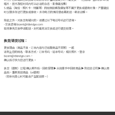
唱片、图书及短时间内可以必读的杂志、影像画报集）
5. 赠品（海报、照片卡、特展等）的细微刮痕及褶皱等不属于更换或退款对象，严重破损
时仅限库存进行更换或接收。 库存耗尽的情况很难再发送，敬请谅解。
除此之外，对换货有疑问的，请通过以下电话号码进行咨询。
- 交换咨询:bizent@rbbridge.com
如无事先交换申请配送，则可能无法交换或进行退货处理。
换货/退货过程：
更换理由（商品不良、订单内容与已领取商品不同等）一起
请附上您的姓名、联系方式、订单号码、运单号码、相关照片，登录
bizent@rbbridge.com，
确认后尽快为您进行更换。
换货（退款）过程:确认邮件后，回收受理 ▶ 从顾客手中回收商品 ▶ 到达总公司 ▶ 确认商
品后，重新发送商品（or退款）
（但单纯变心时可能会产生配送费。）