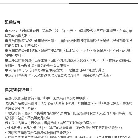
配送指南
● BIZENT 的出库准备日（运单及包装）为1~4天。 （假期及公休日不计算期限，完成订单
以完成结算为准。）
● 预约订购商品另行通知配送日期。 （预计配送日期按订单顺序依次配送，根据物流情况
可能会有时间上的延迟。）
● 根据快递公司的情况，配送可能会有时间上的延迟。 另外，根据配送地区不同，配送时
间有所差别。
● 上午11时开始进行出库准备，因此不能修改或取消领取人信息。（但，优惠活动期间出
库时间可能有所变动，请务必参考公告事项。)
● 取消订单可与【订单号/姓名/联系方式】一起通过电子邮件进行受理
● 没有订单编号时，无法修改领取人信息或取消订单，请务必填写并受理。
换货/退货通知：
在进行换货及退货前，请用邮件一起填写订单编号并联系。
收到的产品出现问题时，请务必在7天内留下照片，以便通过bizent邮件进行解读。 寄出时
请务必参考以下内容。
1. 配送错误、破损、不良等商品缺陷:不良商品、配送错误时收货90天之内，得知事实（ 配
送错误、破损、不良等商品缺陷 ）
后30天之内可以进行交换、退货手续，请留下可以判读的照片。
2.外盒是保护商品的保护剂。 （盒子的轻微刮痕、变色及褶皱等不得更换或退货。）
3. 因顾客不慎导致产品损坏或破损时不能更换。
4. 打开包装或因包装损毁导致财物等价值明显减少时不能更换。（包括用户上映的DVD及