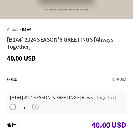
Artist
>
B1A4
[B1A4] 2024 SEASON'S GREETINGS [Always
Together]
40.00 USD
积蓄金
0.40 USD
[B1A4] 2024 SEASON'S GREETINGS [Always Together]
40.00
USD
合计