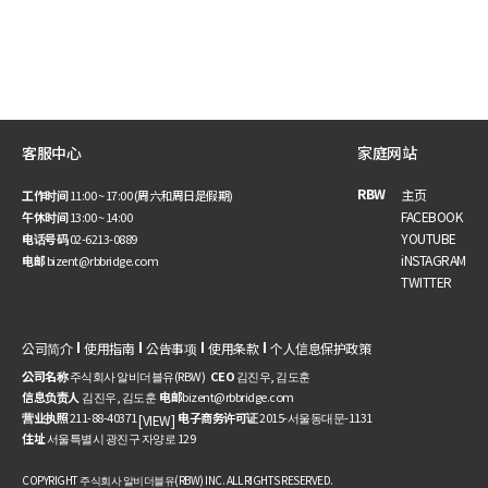
客服中心
家庭网站
RBW
主页
工作时间
11:00 ~ 17:00 (周六和周日是假期)
FACEBOOK
午休时间
13:00 ~ 14:00
YOUTUBE
电话号码
02-6213-0889
iNSTAGRAM
电邮
bizent@rbbridge.com
TWITTER
公司简介
使用指南
公告事项
使用条款
个人信息保护政策
公司名称
주식회사 알비더블유(RBW)
CEO
김진우, 김도훈
信息负责人
김진우, 김도훈
电邮
bizent@rbbridge.com
营业执照
211-88-40371
电子商务许可证
2015-서울동대문-1131
[VIEW]
住址
서울특별시 광진구 자양로 129
COPYRIGHT 주식회사 알비더블유(RBW) INC. ALL RIGHTS RESERVED.