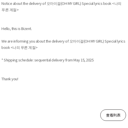
Notice about the delivery of 오마이걸(OH MY GIRL) Special lyrics book <나의
푸른 계절>
Hello, this is Bizent.
We are informing you about the delivery of 오마이걸(OH MY GIRL) Special lyrics
book <나의 푸른 계절>
* Shipping schedule: sequential delivery from May 15, 2025
Thank you!
查看列表